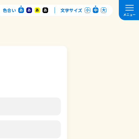
色合い
あ
あ
あ
あ
文字サイズ
小
中
大
メニュー