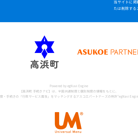
当サイトに掲
たは削除する
Powered by egNavi Engine
【高浜町 手続きナビ】は、全国共通制度と個別制度の情報をもとに、
・手続きの「行政サービス属性」をマッチングするアスコエパートナーズの特許“egNavi Engi